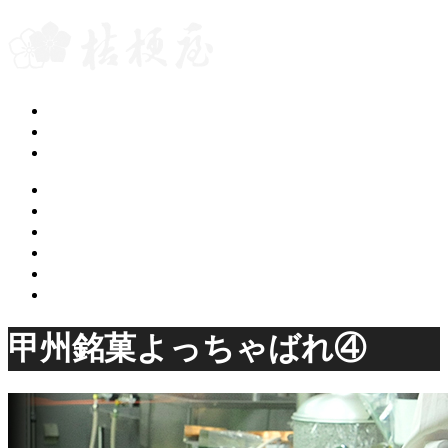
グループブログ
会社案内
桔梗屋トップページ
ご案内
カフェギャラリー
桔梗屋のお菓子
桔梗屋の歴史
店舗のご案内
オンラインショップ
甲州銘菓よっちゃばれ④