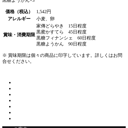
黒糖ようかん×3
価格（税込）
1,542円
アレルギー
小麦、卵
家傳どらやき 15日程度
黒蜜かすてら 45日程度
賞味・消費期限
黒糖フィナンシェ 60日程度
黒糖ようかん 90日程度
※ 賞味期限は個々の商品に印字しています。詳しくはお問
合せください。
オンラインショップでのご購入はこちら
トップページ
ご案内
カフェギャラリー
桔梗屋のお菓子
桔梗屋の歴史
店舗のご案内
オンラインショップ