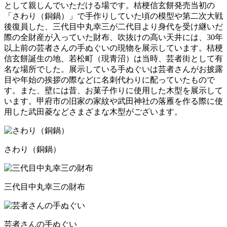
として親しんでいただける場です。桔梗信玄餅発売当初の
「さわり（銅鍋）」で手作りしていた頃の模型や第二次大戦
後復員した、三代目中丸幸三が二代目より身代を受け継いだ
際の全財産が入っていた財布、吹抜けの高い天井には、30年
以上前の芸者さんの手ぬぐいの現物を展示しています。桔梗
信玄餅誕生の地、若松町（現青沼）は当時、芸者街として有
名な場所でした。展示している手ぬぐいは芸者さんがお披露
目や年始の挨拶の際などに名刺代わりに配っていたもので
す。また、壁には昔、お菓子作りに使用した木型を展示して
います。甲府市の旧家の家紋や武田神社の落雁を作る際に使
用した武田菱などさまざまな木型がございます。
さわり（銅鍋）
三代目中丸幸三の財布
芸者さんの手ぬぐい