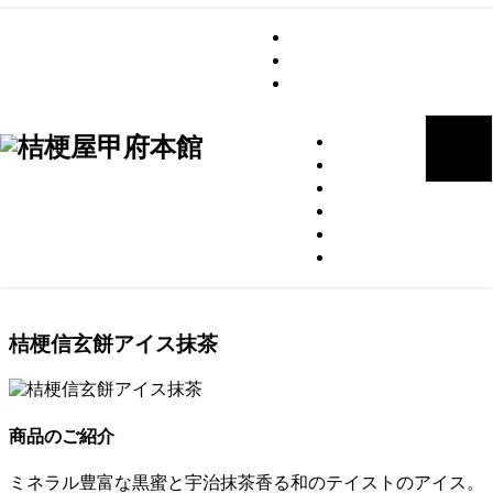
グループブログ
会社案内
桔梗屋トップページ
桔梗信玄餅アイス抹茶
ご案内
カフェギャラリー
桔梗屋のお菓子
桔梗屋の歴史
店舗のご案内
オンラインショップ
トップページ
>
桔梗屋のお菓子
>
桔梗信玄餅アイス抹茶
桔梗信玄餅アイス抹茶
商品のご紹介
ミネラル豊富な黒蜜と宇治抹茶香る和のテイストのアイス。