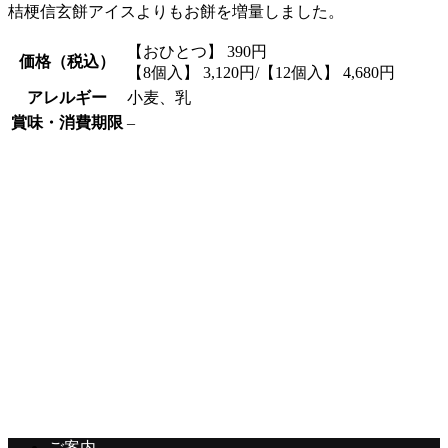
桔梗信玄餅アイスよりもお餅を増量しました。
【おひとつ】 390円
価格（税込）
【8個入】 3,120円/【12個入】 4,680円
アレルギー
小麦、乳
賞味・消費期限
–
オンラインショップでのご購入はこちら
トップページ
ご案内
カフェギャラリー
桔梗屋のお菓子
桔梗屋の歴史
店舗のご案内
オンラインショップ
ご案内