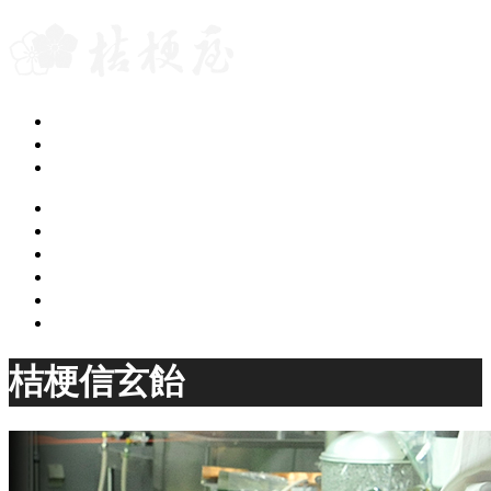
グループブログ
会社案内
桔梗屋トップページ
ご案内
カフェギャラリー
桔梗屋のお菓子
桔梗屋の歴史
店舗のご案内
オンラインショップ
桔梗信玄飴