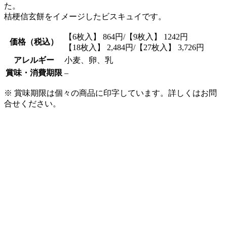
た。
桔梗信玄餅をイメージしたビスキュイです。
【6枚入】 864円/【9枚入】 1242円
価格（税込）
【18枚入】 2,484円/【27枚入】 3,726円
アレルギー
小麦、卵、乳
賞味・消費期限
–
※ 賞味期限は個々の商品に印字しています。詳しくはお問
合せください。
オンラインショップでのご購入はこちら
トップページ
ご案内
カフェギャラリー
桔梗屋のお菓子
桔梗屋の歴史