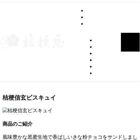
グループブログ
会社案内
桔梗屋トップページ
桔梗信玄ビスキュイ
ご案内
カフェギャラリー
桔梗屋のお菓子
桔梗屋の歴史
店舗のご案内
オンラインショップ
トップページ
>
桔梗屋のお菓子
>
桔梗信玄ビスキュイ
桔梗信玄ビスキュイ
商品のご紹介
風味豊かな黒蜜生地で香ばしいきな粉チョコをサンドしまし