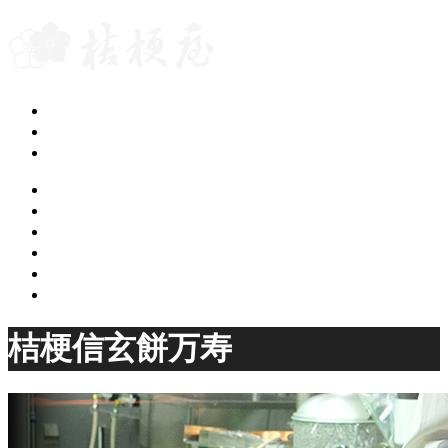
グループブログ
会社案内
桔梗屋トップページ
ご案内
カフェギャラリー
桔梗屋のお菓子
桔梗屋の歴史
店舗のご案内
オンラインショップ
桔梗信玄餅万寿