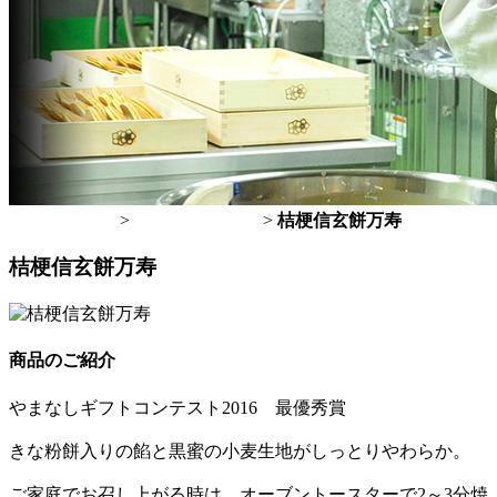
トップページ
>
桔梗屋のお菓子
>
桔梗信玄餅万寿
桔梗信玄餅万寿
商品のご紹介
やまなしギフトコンテスト2016 最優秀賞
きな粉餅入りの餡と黒蜜の小麦生地がしっとりやわらか。
ご家庭でお召し上がる時は、オーブントースターで2～3分焼