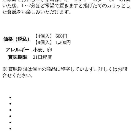
いた後、1～2分ほど常温で置きますと揚げたてのカリッとし
た食感をお楽しみいただけます。
珈琲♡和菓子アワード2016 全国を代表する金賞和菓子47品
に選ばれました！
【4個入】 600円
価格（税込）
【8個入】 1,200円
アレルギー
小麦、卵
賞味期限
21日程度
※ 賞味期限は個々の商品に印字しています。詳しくはお問
合せください。
オンラインショップでのご購入はこちら
トップページ
ご案内
カフェギャラリー
桔梗屋のお菓子
桔梗屋の歴史
店舗のご案内