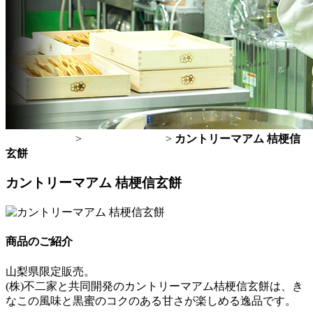
トップページ
>
桔梗屋のお菓子
>
カントリーマアム 桔梗信
玄餅
カントリーマアム 桔梗信玄餅
商品のご紹介
山梨県限定販売。
(株)不二家と共同開発のカントリーマアム桔梗信玄餅は、き
なこの風味と黒蜜のコクのある甘さが楽しめる逸品です。