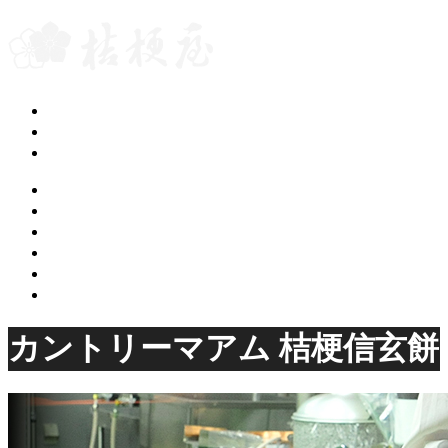
グループブログ
会社案内
桔梗屋トップページ
ご案内
カフェギャラリー
桔梗屋のお菓子
桔梗屋の歴史
店舗のご案内
オンラインショップ
カントリーマアム 桔梗信玄餅